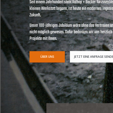
Seit einem Jahrhundert steht Vulhop + Becker für zuverl
kleinen Werkstatt begann, ist heute ein modernes Ingen
Zukunft.
Unser 100-jähriges Jubiläum wäre ohne das Vertrauen un
nicht möglich gewesen. Dafür bedanken wir uns herzlich 
Projekte mit Ihnen.
ÜBER UNS
JETZT EINE ANFRAGE SEND